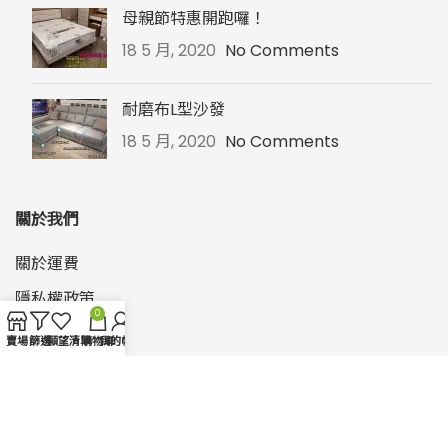
母親節特惠開跑囉！
18 5 月, 2020
No Comments
耐磨布L型沙發
18 5 月, 2020
No Comments
關於我們
關於運費
隱私權政策
0
退換貨說明
賣場
篩選
願望清單
購物車
我的帳戶
快速連結
餐椅
/
餐桌
/
餐櫃