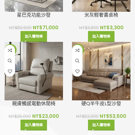
星巴克功能沙發
米灰輕奢書桌椅
NT$
71,000
NT$
3,300
NT$
83,500
NT$
3,800
加入購物車
加入購物車
-12%
-15%
親膚觸感電動休閒椅
硬Q半牛皮L型沙發
NT$
23,000
NT$
53,500
NT$
26,000
NT$
62,900
加入購物車
加入購物車