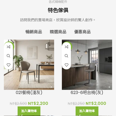
各式精緻配件
特色傢俱
訪問我們的賣場商店，欣賞設計師的驚人創作。
暢銷商品
精選商品
優惠商品
-12%
-11%
021餐椅(淺灰)
623-6吧台椅(灰)
NT$
2,200
NT$
2,000
NT$
2,500
NT$
2,250
加入購物車
加入購物車