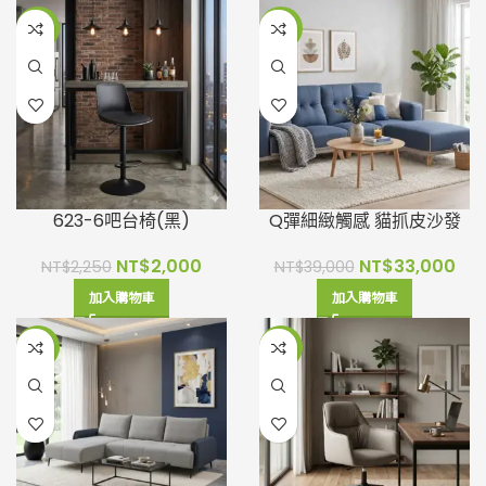
-11%
-15%
623-6吧台椅(黑)
Q彈細緻觸感 貓抓皮沙發
NT$
2,000
NT$
33,000
NT$
2,250
NT$
39,000
加入購物車
加入購物車
-15%
-13%