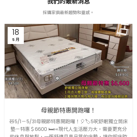
我們的最新消息
採購家俱最新趨勢和靈感。
18
5 月
母親節特惠開跑囉！
🧸5/1－5/31母親節特惠開跑囉！🎈🏷5呎舒眠獨立筒床
墊－特惠＄6600 🛏👀現代人生活壓力大，需要更充分
的休息與放鬆，一張舒適且高品質的床墊，讓你起床時