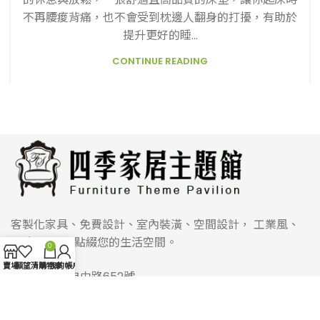
不再腰痠背痛，也不會受到枕邊人翻身的打擾，有助於
提升更好的睡...
CONTINUE READING
客製化家具、免費設計、室內裝潢、空間設計， 工業風、
北歐風...等，點綴您的生活空間。
0
賣場
願望清單
購物車
我的帳戶
900屏東市自由路652號
Phone:
0952-633-557